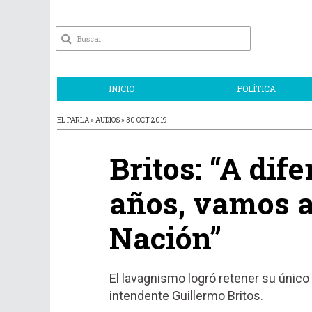
INICIO
POLÍTICA
EL PARLA » AUDIOS » 30 OCT 2019
Britos: “A dif
años, vamos a
Nación”
El lavagnismo logró retener su único
intendente Guillermo Britos.