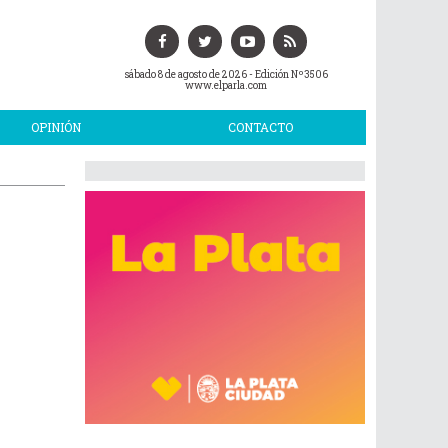
sábado 8 de agosto de 2026
- Edición Nº3506
www.elparla.com
OPINIÓN
CONTACTO