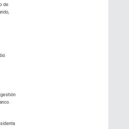
o de
undo,
dió
 gestión
anco.
esidenta