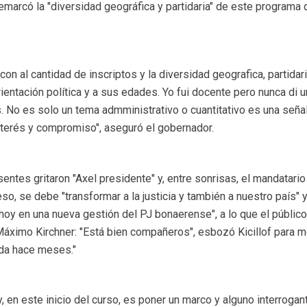
remarcó la "diversidad geográfica y partidaria" de este programa 
con al cantidad de inscriptos y la diversidad geografica, partidari
ientación política y a sus edades. Yo fui docente pero nunca di 
. No es solo un tema admministrativo o cuantitativo es una señal
nterés y compromiso", aseguró el gobernador.
entes gritaron "Axel presidente" y, entre sonrisas, el mandatario
so, se debe "transformar a la justicia y también a nuestro país" y
hoy en una nueva gestión del PJ bonaerense", a lo que el público
r, Máximo Kirchner: "Está bien compañeros", esbozó Kicillof para 
ada hace meses."
 en este inicio del curso, es poner un marco y alguno interrogan