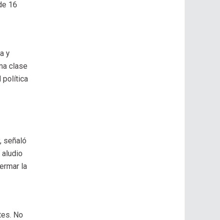
de 16
a y
una clase
 política
, señaló
 aludio
mermar la
tes. No