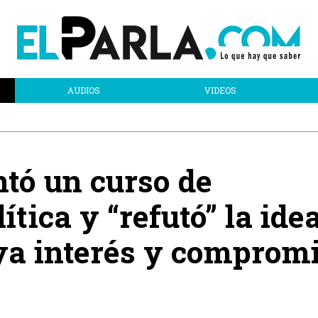
AUDIOS
VIDEOS
ntó un curso de
tica y “refutó” la ide
ya interés y comprom