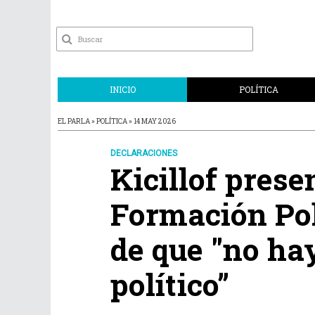
INICIO
POLÍTICA
EL PARLA » POLÍTICA » 14 MAY 2026
DECLARACIONES
Kicillof prese
Formación Polí
de que "no ha
político”