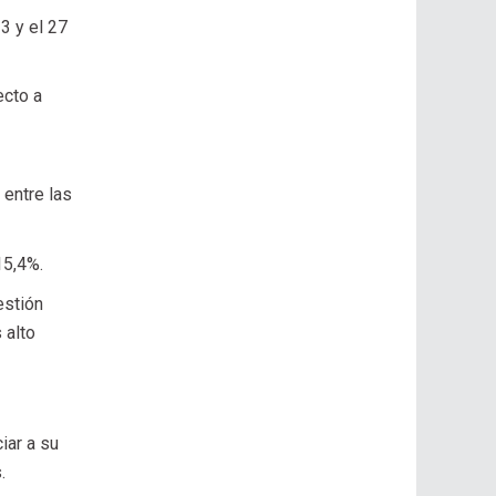
3 y el 27
ecto a
 entre las
15,4%.
estión
 alto
iar a su
.