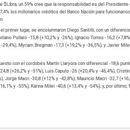
e $Libra, un 59% cree que la responsabilidad es del Presidente 
67,4% los millonarios créditos del Banco Nación para funcionario
n.
 el primer lugar, se encolumnaron Diego Santilli, con un diferenci
liano Pullaro -15,8 (+10,2% y -26%); Ignacio Torres -16,2 (+7,8%
y -29,4%); Myriam Bregman -17,3 (+19,2% y -36,5%); y Javier Mile
puesto con el cordobés Martín Llaryora con diferencial -18,6 pun
 -24,8 (+26,2% y -51%); Luis Caputo -26 (+20,4% y -46,4%); Cristin
%); Jorge Macri -30,8 (+12% y -42,8%); Mauricio Macri -32,7 (+16
6,1% y -55%); Karina Milei -40,6 (+13,4% y -54%); y, por último,
.