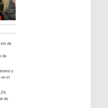
esto de
e de
alismo y
 en el
0,5%
al de