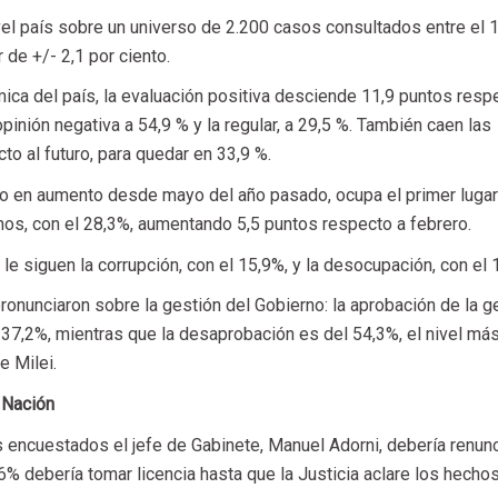
vel país sobre un universo de 2.200 casos consultados entre el 1
 de +/- 2,1 por ciento.
mica del país, la evaluación positiva desciende 11,9 puntos resp
opinión negativa a 54,9 % y la regular, a 29,5 %. También caen las
o al futuro, para quedar en 33,9 %.
vo en aumento desde mayo del año pasado, ocupa el primer lugar
os, con el 28,3%, aumentando 5,5 puntos respecto a febrero.
e siguen la corrupción, con el 15,9%, y la desocupación, con el 
nunciaron sobre la gestión del Gobierno: la aprobación de la g
 37,2%, mientras que la desaprobación es del 54,3%, el nivel más
e Milei.
l Nación
 encuestados el jefe de Gabinete, Manuel Adorni, debería renunc
6% debería tomar licencia hasta que la Justicia aclare los hechos