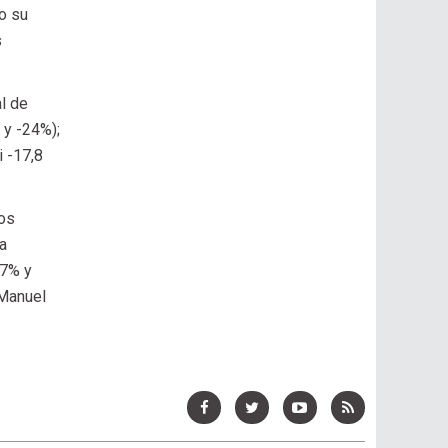
o su
s
al de
 y -24%);
i -17,8
tos
a
,7% y
 Manuel