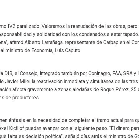
amo IV.2 paralizado. Valoramos la reanudación de las obras, pero
 responsabilidad y solidaridad con los condenados a estar tapado
na”, afirmó Alberto Larrañaga, representante de Carbap en el Co
 al ministro de Economía, Luis Caputo.
DIB, el Consejo, integrado también por Coninagro, FAA, SRA y l
e Javier Milei la reactivación inmediata y simultánea de las tres
lización afecta gravemente a zonas aledañas de Roque Pérez, 25
es de productores.
en énfasis en la necesidad de completar el tramo actual para q
el Kicillof puedan avanzar con el siguiente paso. “El dinero para
que falta es decisión política”, señaló días atrás el ministro de 