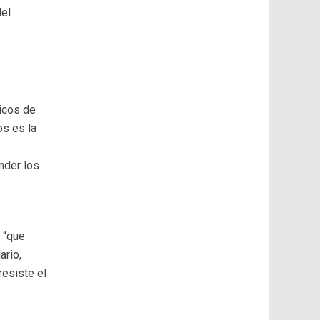
del
icos de
os es la
nder los
 “que
ario,
resiste el