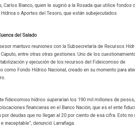
, Carlos Bianco, quien le sugirió a la Rosada que utilice fondos 
 Hídrica o Aportes del Tesoro, que están subejecutados.
 Cuenca del Salado
Asesor mantuvo reuniones con la Subsecretaría de Recursos Hídr
de Caputo, entre otras otras gestiones. Uno de los cuestionamient
ntabilización y ejecución de los recursos del Fideicomiso de
ido como Fondo Hídrico Nacional, creado en su momento para ate
ro.
 fideicomiso hídrico superarían los 190 mil millones de pesos,
locaciones financieras en el Banco Nación, que es el ente fiduci
 por deudas que no llegan al 20 por ciento de esa cifra. Esto no 
 e inaceptable”, denunció Larrañaga.