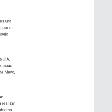
 es una
s por el
nsejo
a UIA,
 etapas
 de Mayo,
ue
 realizar
Gobierno