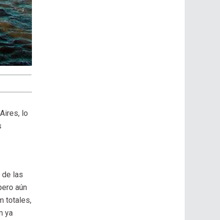
Aires, lo
s
 de las
pero aún
 totales,
m ya