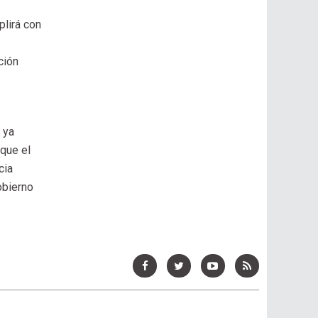
plirá con
ción
 ya
que el
cia
obierno