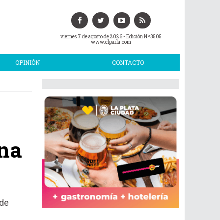
viernes 7 de agosto de 2026
- Edición Nº3505
www.elparla.com
OPINIÓN
CONTACTO
ena
 de